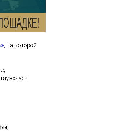
»,
на которой
е,
таунхаусы.
фы;