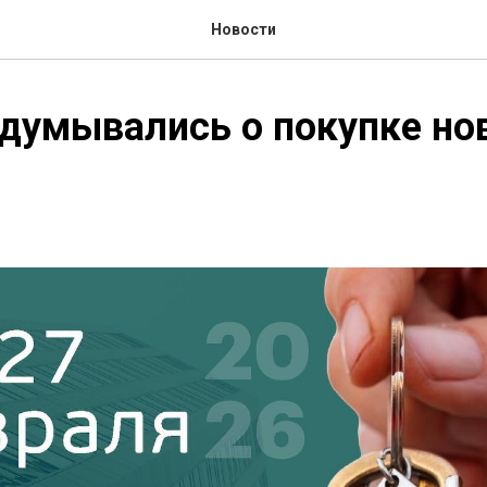
Новости
думывались о покупке но